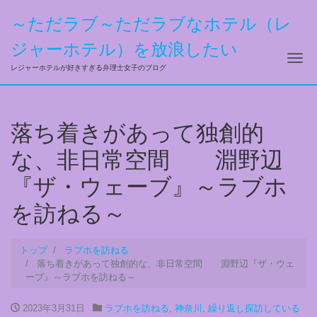
～ただラブ～ただラブなホテル（レ
ジャーホテル）を放浪したい
ナ
レジャーホテルが好きすぎる弁理士女子のブログ
落ち着きがあって独創的
な、非日常空間 淵野辺
『ザ・ウェーブ』～ラブホ
を訪ねる～
トップ
ラブホを訪ねる
落ち着きがあって独創的な、非日常空間 淵野辺『ザ・ウェ
ーブ』～ラブホを訪ねる～
2023年3月31日
ラブホを訪ねる
,
神奈川
,
繰り返し探訪している