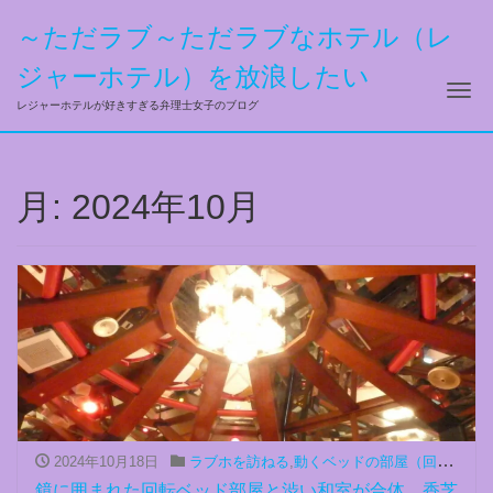
～ただラブ～ただラブなホテル（レ
ジャーホテル）を放浪したい
ナ
レジャーホテルが好きすぎる弁理士女子のブログ
月:
2024年10月
2024年10月18日
ラブホを訪ねる
,
動くベッドの部屋（回る、上下する、前後する）
鏡に囲まれた回転ベッド部屋と渋い和室が合体 香芝