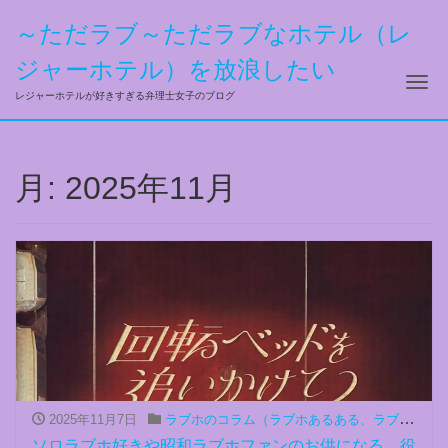
～ただラブ～ただラブなホテル（レ
ジャーホテル）を放浪したい
ナ
レジャーホテルが好きすぎる弁理士女子のブログ
月:
2025年11月
2025年11月7日
ラブホのコラム（ラブホあるある、ラブホ関連書籍のブックレビュー、ラブホの思い出など）
ソロラブホ好きや昭和ラブホファンのお供になる、役