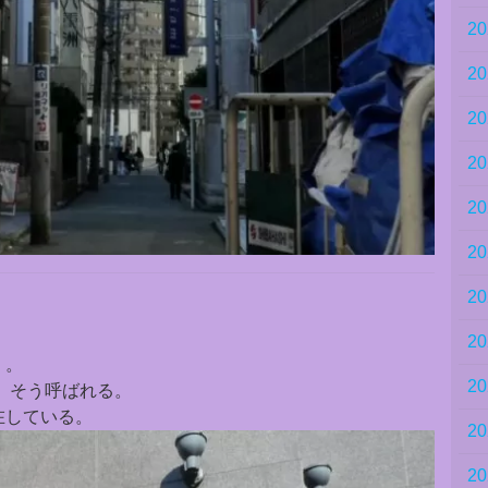
2
2
2
2
2
2
2
2
』。
2
、そう呼ばれる。
在している。
2
2