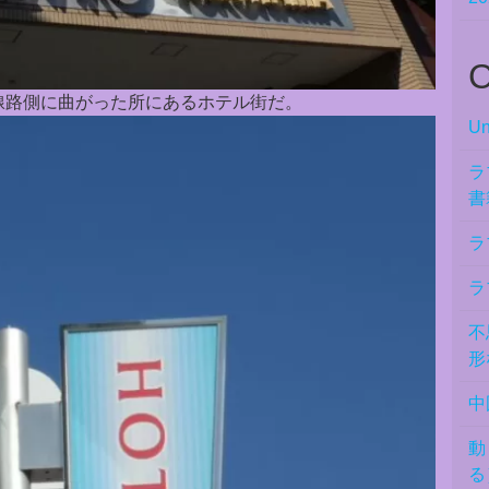
C
線路側に曲がった所にあるホテル街だ。
Un
ラ
書
ラ
ラ
不
形
中
動
る