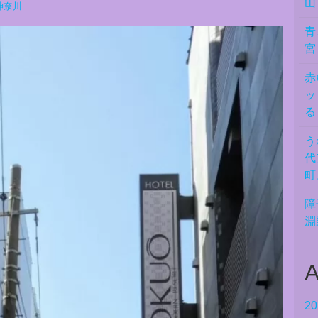
山
神奈川
青
宮
赤
ッ
る
う
代
町
障
淵
A
2