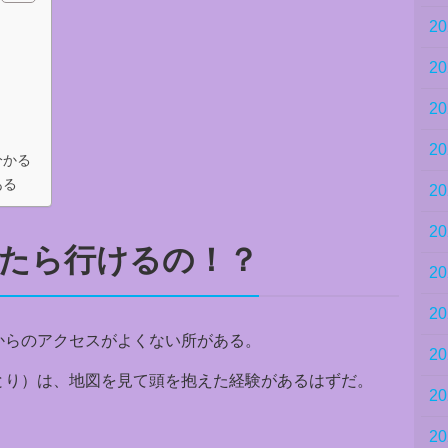
2
2
2
2
分かる
ある
2
2
たら行けるの！？
2
2
からのアクセスがよくない所がある。
2
とり）は、地図を見て頭を抱えた経験があるはずだ。
2
2