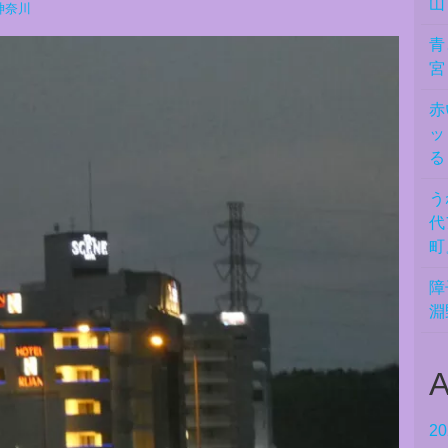
山
神奈川
青
宮
赤
ッ
る
う
代
町
障
淵
A
2