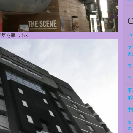
C
Un
囲気を醸し出す。
ラ
書
ラ
ラ
不
形
中
動
る