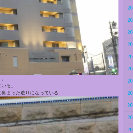
2
2
2
2
2
2
』。
2
ている。
の奥まった造りになっている。
2
2
2
2