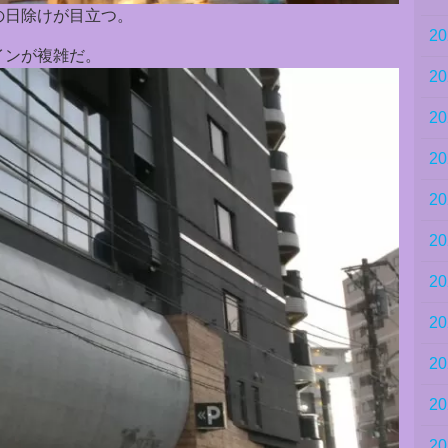
の日除けが目立つ。
2
インが複雑だ。
2
2
2
2
2
2
2
2
2
2