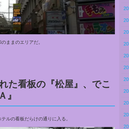
2
2
2
和のままのエリアだ。
2
2
。
2
2
れた看板の『松屋』、でこ
2
Ａ』
2
2
ホテルの看板だらけの通りに入る。
2