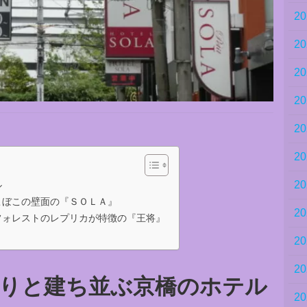
2
2
2
2
2
2
2
ル
こぼこの壁面の『ＳＯＬＡ』
2
フォレストのレプリカが特徴の『王将』
2
2
りと建ち並ぶ京橋のホテル
2