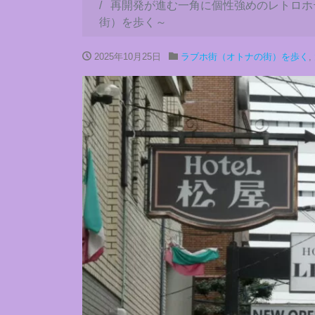
再開発が進む一角に個性強めのレトロホ
街）を歩く～
2025年10月25日
ラブホ街（オトナの街）を歩く
,