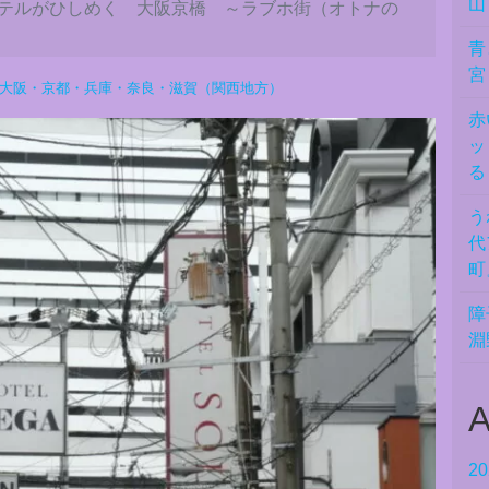
山
テルがひしめく 大阪京橋 ～ラブホ街（オトナの
青
宮
大阪・京都・兵庫・奈良・滋賀（関西地方）
赤
ッ
る
う
代
町
障
淵
A
2